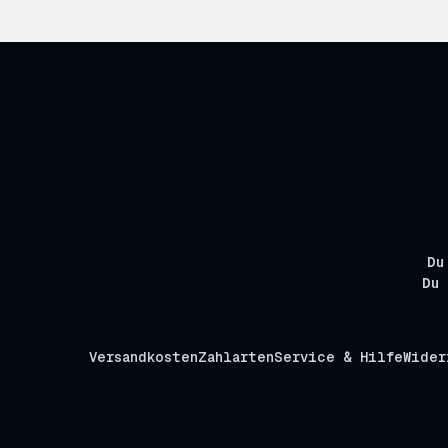
Du
Du 
Versandkosten
Zahlarten
Service & Hilfe
Wider