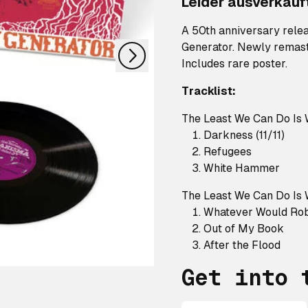
Leider ausverkauf
nächstes
A 50th anniversary rele
Generator. Newly remaste
Includes rare poster.
Tracklist:
The Least We Can Do Is 
Darkness (11/11)
Refugees
White Hammer
The Least We Can Do Is 
Whatever Would Rob
Out of My Book
After the Flood
Get into 