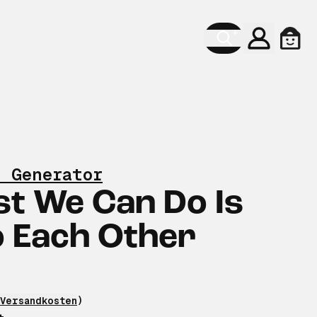
Konto
Ware
f Generator
st We Can Do Is
 Each Other
Versandkosten
)