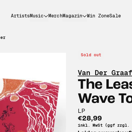
Artists
Music
Merch
Magazin
Win Zone
Sale
her
Sold out
Van Der Graa
The Lea
Wave To
LP
€28,99
inkl. MwSt (ggf zzgl.