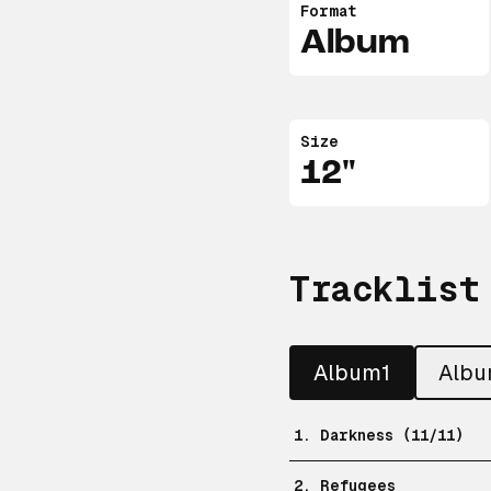
Format
Album
Size
12"
Tracklist
Album1
Alb
1. Darkness (11/11)
2. Refugees