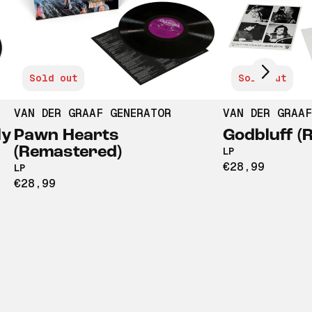
Scroll right
Sold out
Sold out
VAN DER GRAAF GENERATOR
VAN DER GRAAF
ly
Pawn Hearts
Godbluff (
(Remastered)
LP
€28,99
LP
€28,99