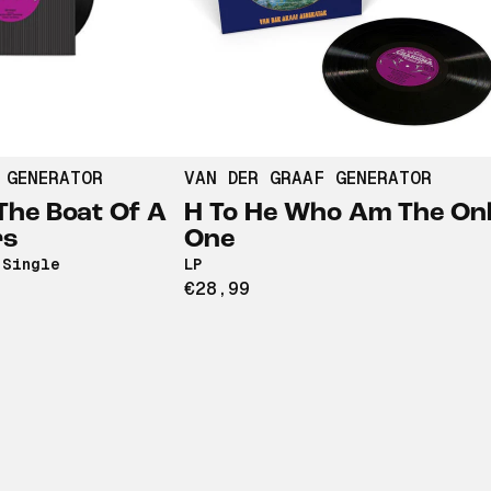
 GENERATOR
VAN DER GRAAF GENERATOR
The Boat Of A
H To He Who Am The On
rs
One
 Single
LP
€28,99