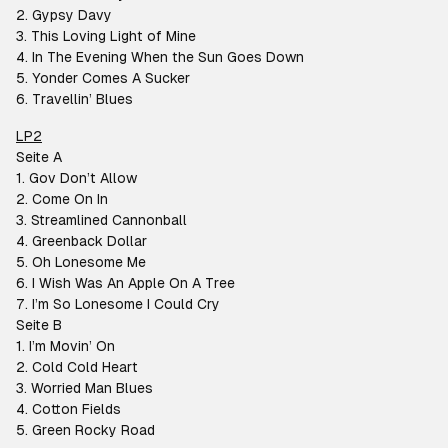
2. Gypsy Davy
3. This Loving Light of Mine
4. In The Evening When the Sun Goes Down
5. Yonder Comes A Sucker
6. Travellin’ Blues
LP2
Seite A
1. Gov Don’t Allow
2. Come On In
3. Streamlined Cannonball
4. Greenback Dollar
5. Oh Lonesome Me
6. I Wish Was An Apple On A Tree
7. I’m So Lonesome I Could Cry
Seite B
1. I’m Movin’ On
2. Cold Cold Heart
3. Worried Man Blues
4. Cotton Fields
5. Green Rocky Road