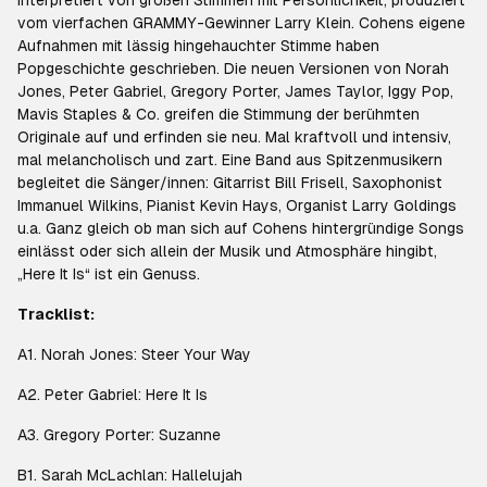
interpretiert von großen Stimmen mit Persönlichkeit, produziert
vom vierfachen GRAMMY-Gewinner Larry Klein. Cohens eigene
Aufnahmen mit lässig hingehauchter Stimme haben
Popgeschichte geschrieben. Die neuen Versionen von Norah
Jones, Peter Gabriel, Gregory Porter, James Taylor, Iggy Pop,
Mavis Staples & Co. greifen die Stimmung der berühmten
Originale auf und erfinden sie neu. Mal kraftvoll und intensiv,
mal melancholisch und zart. Eine Band aus Spitzenmusikern
begleitet die Sänger/innen: Gitarrist Bill Frisell, Saxophonist
Immanuel Wilkins, Pianist Kevin Hays, Organist Larry Goldings
u.a. Ganz gleich ob man sich auf Cohens hintergründige Songs
einlässt oder sich allein der Musik und Atmosphäre hingibt,
„Here It Is“ ist ein Genuss.
Tracklist:
A1. Norah Jones: Steer Your Way
A2. Peter Gabriel: Here It Is
A3. Gregory Porter: Suzanne
B1. Sarah McLachlan: Hallelujah