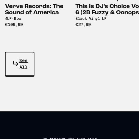
Verve Records: The
This Is DJ's Choice Vo
Sound of America
6 (2B Fuzzy & Oonops
4LP-Box
Black Vinyl LP
€109,99
€27,99
See
All