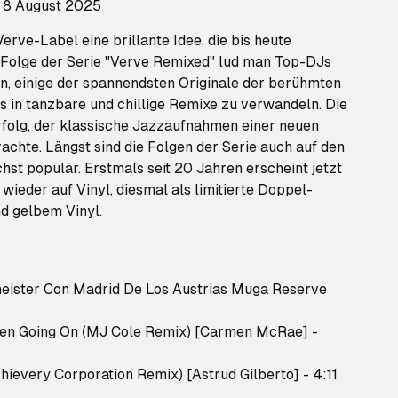
: 8 August 2025
erve-Label eine brillante Idee, die bis heute
e Folge der Serie "Verve Remixed" lud man Top-DJs
n, einige der spannendsten Originale der berühmten
 in tanzbare und chillige Remixe zu verwandeln. Die
rfolg, der klassische Jazzaufnahmen einer neuen
chte. Längst sind die Folgen der Serie auch auf den
chst populär. Erstmals seit 20 Jahren erscheint jetzt
 wieder auf Vinyl, diesmal als limitierte Doppel-
d gelbem Vinyl.
meister Con Madrid De Los Austrias Muga Reserve
een Going On (MJ Cole Remix) [Carmen McRae] -
ievery Corporation Remix) [Astrud Gilberto] - 4:11