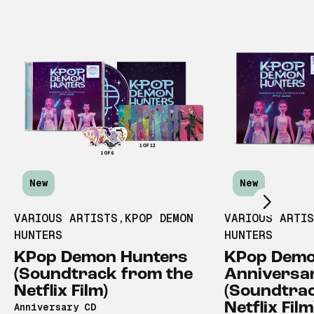
Scroll right
New
New
VARIOUS ARTISTS
,
KPOP DEMON
VARIOUS ARTI
HUNTERS
HUNTERS
KPop Demon Hunters
KPop Demo
(Soundtrack from the
Anniversa
Netflix Film)
(Soundtrac
Netflix Film
Anniversary CD