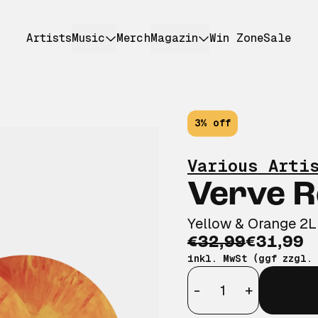
Artists
Music
Merch
Magazin
Win Zone
Sale
3% off
Various Arti
Verve 
Yellow & Orange 2
€32,99
€31,99
inkl. MwSt (ggf zzgl.
Anzahl
-
+