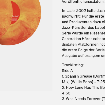
Veröffentlichungsdatum
Im Jahr 2002 hatte das V
nachwirkt: Für die erst
und Produzenten dazu ei
Jazz-Künstler des Labels
Serie wurde ein Riesene
Generation Hörer nahebra
digitalen Plattformen hö
die erste Folge der Serie
Ausgabe auf orangem un
Tracklisting:
Side A
1. Spanish Grease (Dorf
Mix) [Willie Bobo] - 7:25
2. How Long Has This B
4:56
3. Who Needs Forever (Th