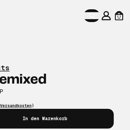
Konto
Ware
sts
Remixed
LP
Versandkosten
)
In den Warenkorb