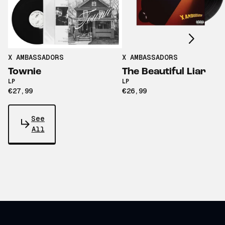
Scroll right
X AMBASSADORS
X AMBASSADORS
Townie
The Beautiful Liar
LP
LP
€27,99
€26,99
See
All