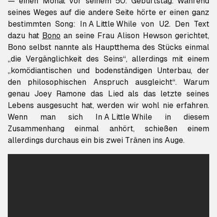
— einen Monat vor seinem 50. Geburtstag. Während
seines Weges auf die andere Seite hörte er einen ganz
bestimmten Song:
In A Little While
von U2. Den Text
dazu hat
Bono
an seine Frau Alison Hewson gerichtet,
Bono selbst nannte als Hauptthema des Stücks einmal
„die Vergänglichkeit des Seins“, allerdings mit einem
„komödiantischen und bodenständigen Unterbau, der
den philosophischen Anspruch ausgleicht“. Warum
genau Joey Ramone das Lied als das letzte seines
Lebens ausgesucht hat, werden wir wohl nie erfahren.
Wenn man sich
In A Little While
in diesem
Zusammenhang einmal anhört, schießen einem
allerdings durchaus ein bis zwei Tränen ins Auge.