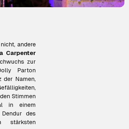
nicht, andere
na Carpenter
achwuchs zur
olly Parton
nz der Namen,
fälligkeiten,
n den Stimmen
al in einem
 Dendur des
 stärksten