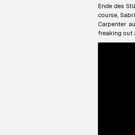
Ende des Stüc
course, Sabr
Carpenter a
freaking out 