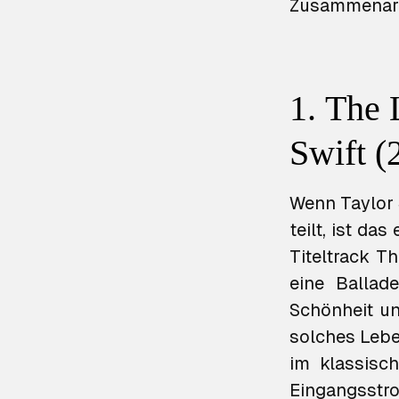
Zusammenarb
1. The 
Swift (
Wenn Taylor 
teilt, ist da
Titeltrack
Th
eine Ballad
Schönheit und
solches Lebe
im klassisc
Eingangsstr