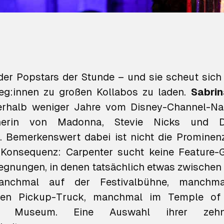
r der Popstars der Stunde – und sie scheut sich 
leg:innen zu großen Kollabos zu laden.
Sabri
nerhalb weniger Jahre vom Disney-Channel-N
nerin von Madonna, Stevie Nicks und D
. Bemerkenswert dabei ist nicht die Promine
Konsequenz: Carpenter sucht keine Feature-Ge
gnungen, in denen tatsächlich etwas zwische
Manchmal auf der Festivalbühne, manchm
ßen Pickup-Truck, manchmal im Temple of
tan Museum. Eine Auswahl ihrer zehn