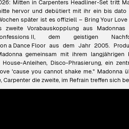
2026: Mitten in Carpenters Headliner-Set tritt 
tte hervor und debütiert mit ihr ein bis dat
ochen später ist es offiziell –
Bring Your Love
als zweite Vorabauskopplung aus Madonna
onfessions II
on a Dance Floor
aus dem Jahr 2005. Produz
adonna gemeinsam mit ihrem langjährigen K
; House-Anleihen, Disco-Phrasierung, ein zent
 love 'cause you cannot shake me." Madonna ü
, Carpenter die zweite, im Refrain treffen sich be