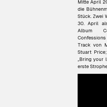
Mitte April 
die Bühnenmi
Stück. Zwei W
30. April 
Album
C
Confessions 
Track von M
Stuart Price
„Bring your
erste Strophe