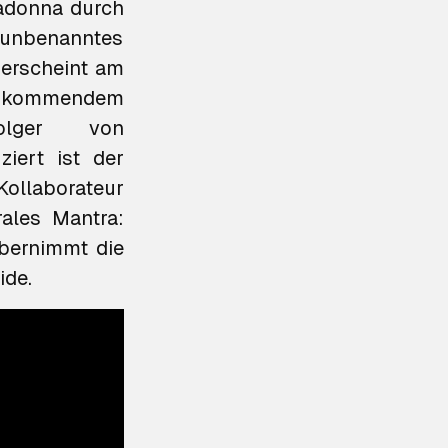
Madonna durch
o unbenanntes
erscheint am
s kommendem
iert ist der
ollaborateur
rales Mantra:
bernimmt die
ide.