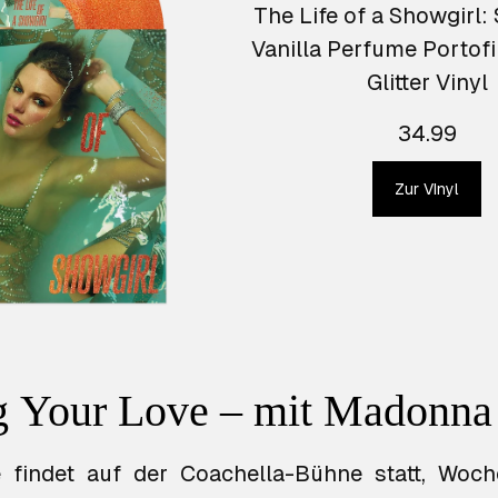
The Life of a Showgirl:
Vanilla Perfume Portof
Glitter Vinyl
34.99
Zur VInyl
g Your Love – mit Madonna
e findet auf der Coachella-Bühne statt, Woch