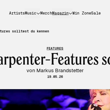
Artists
Music
Merch
Magazin
Win Zone
Sale
tures solltest du kennen
FEATURES
rpenter-Features s
von Markus Brandstetter
19.05.26