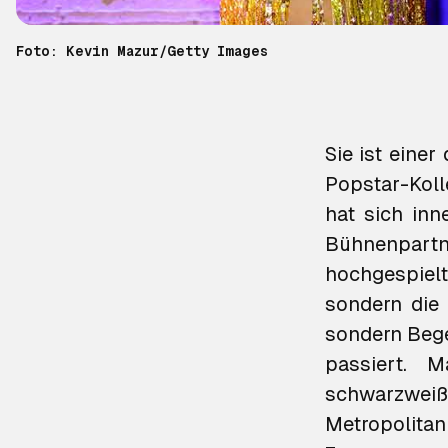
Foto: Kevin Mazur/Getty Images
Sie ist eine
Popstar-Kol
hat sich in
Bühnenpart
hochgespielt
sondern die 
sondern Bege
passiert. 
schwarzwei
Metropoli