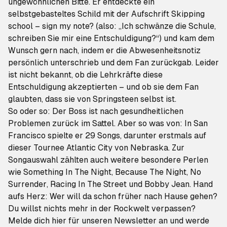
ungewöhnlichen Bitte. Er entdeckte ein
selbstgebasteltes Schild mit der Aufschrift
Skipping
school – sign my note?
(also: „Ich schwänze die Schule,
schreiben Sie mir eine Entschuldigung?“) und kam dem
Wunsch gern nach, indem er die Abwesenheitsnotiz
persönlich unterschrieb und dem Fan zurückgab. Leider
ist nicht bekannt, ob die Lehrkräfte diese
Entschuldigung akzeptierten – und ob sie dem Fan
glaubten, dass sie von Springsteen selbst ist.
So oder so: Der Boss ist nach gesundheitlichen
Problemen zurück im Sattel. Aber so was von: In San
Francisco spielte er 29 Songs,
darunter erstmals auf
dieser Tournee
Atlantic City
von
Nebraska
. Zur
Songauswahl zählten auch weitere besondere Perlen
wie
Something In The Night
,
Because The Night
,
No
Surrender
,
Racing In The Street
und
Bobby Jean
. Hand
aufs Herz: Wer will da schon früher nach Hause gehen?
Du willst nichts mehr in der Rockwelt verpassen?
Melde dich hier für unseren Newsletter an
und werde