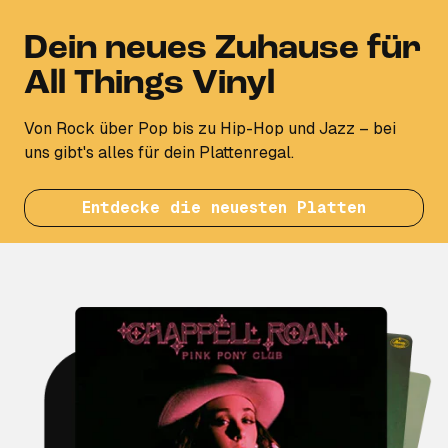
Dein neues Zuhause für
All Things Vinyl
Von Rock über Pop bis zu Hip-Hop und Jazz – bei
uns gibt's alles für dein Plattenregal.
Entdecke die neuesten Platten