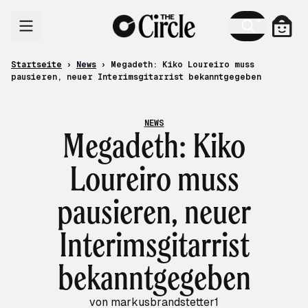
Zum Inhalt
Ware
Startseite
›
News
›
Megadeth: Kiko Loureiro muss
pausieren, neuer Interimsgitarrist bekanntgegeben
NEWS
Megadeth: Kiko
Loureiro muss
pausieren, neuer
Interimsgitarrist
bekanntgegeben
von markusbrandstetter1