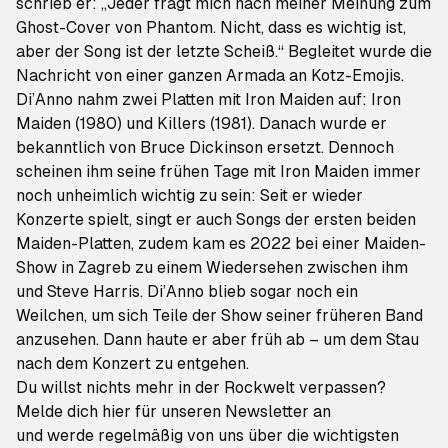
schrieb er: „Jeder fragt mich nach meiner Meinung zum
Ghost-Cover von
Phantom
. Nicht, dass es wichtig ist,
aber der Song ist der letzte Scheiß.“ Begleitet wurde die
Nachricht von einer ganzen Armada an Kotz-Emojis.
Di’Anno nahm zwei Platten mit Iron Maiden auf:
Iron
Maiden
(1980) und
Killers
(1981). Danach wurde er
bekanntlich von Bruce Dickinson ersetzt. Dennoch
scheinen ihm seine frühen Tage mit Iron Maiden immer
noch unheimlich wichtig zu sein: Seit er wieder
Konzerte spielt, singt er auch Songs der ersten beiden
Maiden-Platten, zudem kam es 2022 bei einer Maiden-
Show in Zagreb zu einem Wiedersehen zwischen ihm
und Steve Harris. Di’Anno blieb sogar noch ein
Weilchen, um sich Teile der Show seiner früheren Band
anzusehen. Dann haute er aber früh ab – um dem Stau
nach dem Konzert zu entgehen.
Du willst nichts mehr in der Rockwelt verpassen?
Melde dich hier für unseren Newsletter an
und werde regelmäßig von uns über die wichtigsten