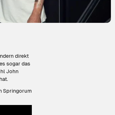
ndern direkt
 es sogar das
ohl John
hat.
n Springorum