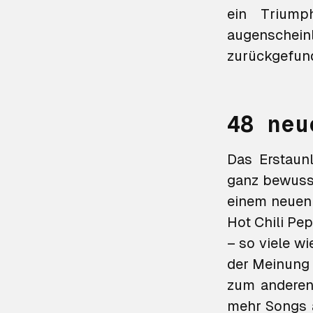
ein Triump
augenschei
zurückgefund
48 neu
Das Erstaun
ganz bewusst
einem neuen 
Hot Chili Pe
– so viele wi
der Meinung w
zum anderen
mehr Songs a