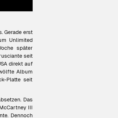
. Gerade erst
lbum
Unlimited
Woche später
rusciante seit
SA direkt auf
zwölfte Album
-Platte seit
absetzen. Das
McCartney III
nnte. Dennoch