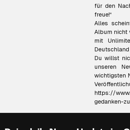
für den Nach
freue!“
Alles schei
Album nicht 
mit
Unlimit
Deutschland 
Du willst n
unseren New
wichtigsten 
Veröffentlic
https://www.
gedanken-zu