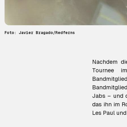
Foto: Javier Bragado/Redferns
Nachdem d
Tournee i
Bandmitglie
Bandmitglied
Jabs – und d
das ihn im R
Les Paul und 