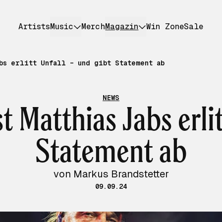
Artists
Music
Merch
Magazin
Win Zone
Sale
bs erlitt Unfall – und gibt Statement ab
NEWS
t Matthias Jabs erlit
Statement ab
von Markus Brandstetter
09.09.24