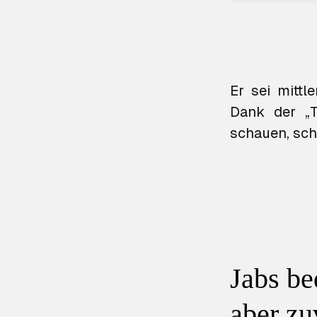
Er sei mittl
Dank der „T
schauen, schr
Jabs be
aber zu