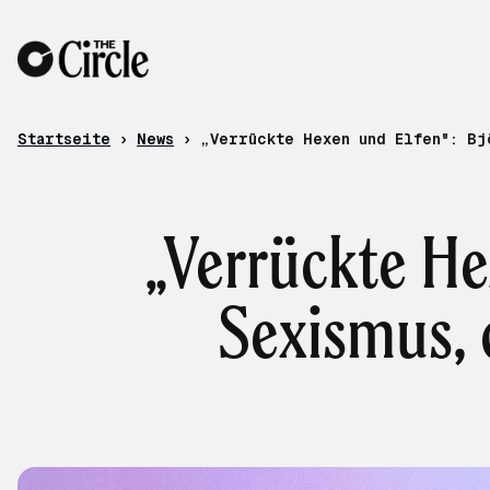
Zum Inhalt
Startseite
›
News
›
„Verrückte Hexen und Elfen": Bj
„Verrückte He
Sexismus, 