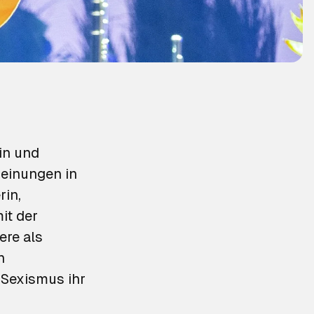
in und
heinungen in
rin,
it der
ere als
n
 Sexismus ihr