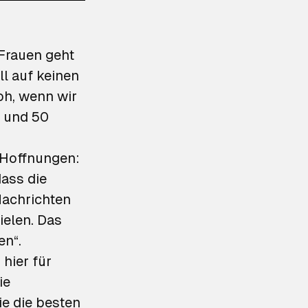
 Frauen geht
ll auf keinen
oh, wenn wir
n und 50
e Hoffnungen:
dass die
 Nachrichten
ielen. Das
en“.
hier für
ie
e die besten