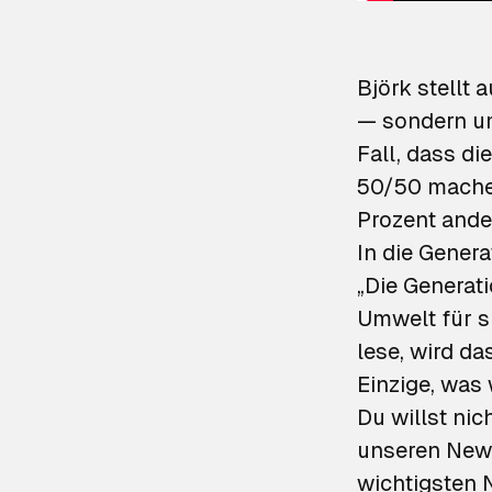
Björk stellt 
— sondern um
Fall, dass di
50/50 machen
Prozent ande
In die Gener
„Die Generatio
Umwelt für si
lese, wird da
Einzige, was 
Du willst ni
unseren News
wichtigsten 