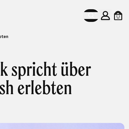
Konto
Ware
bten
k spricht über
sh erlebten