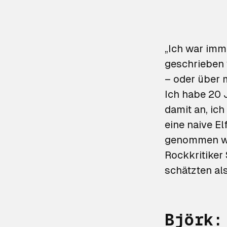
„Ich war imm
geschrieben w
– oder über m
Ich habe 20 J
damit an, ich
eine naive El
genommen wer
Rockkritiker
schätzten als
Björk: