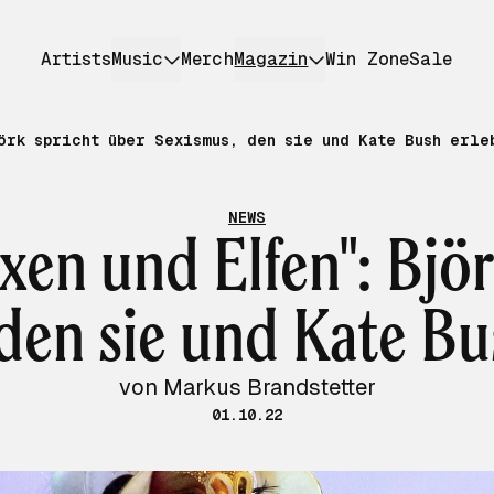
Artists
Music
Merch
Magazin
Win Zone
Sale
örk spricht über Sexismus, den sie und Kate Bush erle
NEWS
xen und Elfen": Björ
den sie und Kate Bu
von Markus Brandstetter
01.10.22