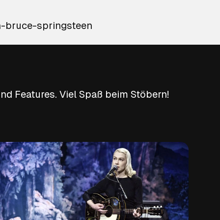
https://www.udiscover-music.de/popkultur/40-jahre-nebraska-von-bruce-springsteen
nd Features. Viel Spaß beim Stöbern!