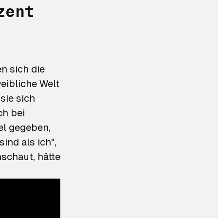
zent
n sich die
eibliche Welt
sie sich
ch bei
el gegeben,
ind als ich",
schaut, hätte