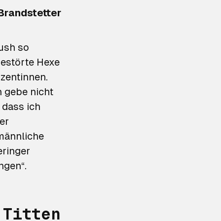
randstetter
Bush so
gestörte Hexe
uzentinnen.
h gebe nicht
 dass ich
er
männliche
eringer
ngen“.
‚Titten