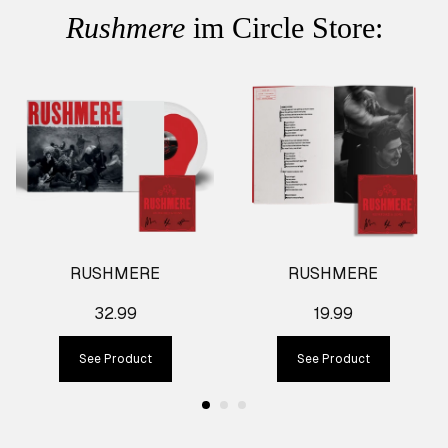
Rushmere
im Circle Store:
RUSHMERE
RUSHMERE
32.99
19.99
See Product
See Product