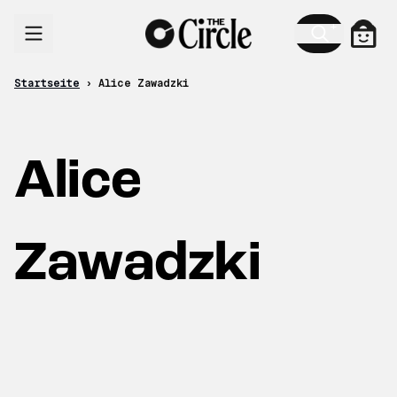
Zum Inhalt
Ware
Startseite
›
Alice Zawadzki
Alice
Zawadzki