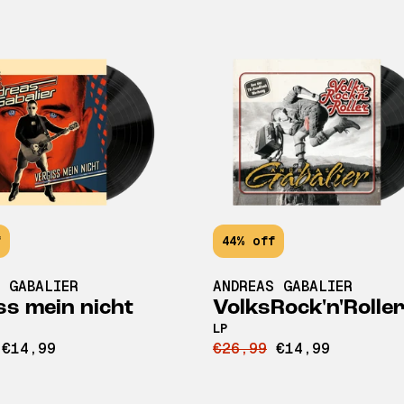
f
44% off
 GABALIER
ANDREAS GABALIER
ss mein nicht
VolksRock'n'Rolle
LP
€14,99
€26,99
€14,99