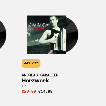
44% off
ANDREAS GABALIER
r
Herzwerk
LP
€26,99
€14,99