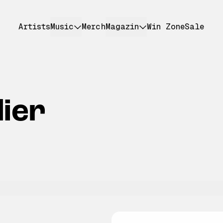
Artists
Music
Merch
Magazin
Win Zone
Sale
ier