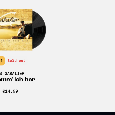
ff
Sold out
S GABALIER
omm' ich her
€14,99