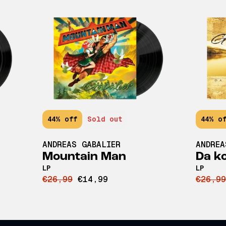
44% off
Sold out
44% o
ANDREAS GABALIER
ANDREA
Mountain Man
Da k
LP
LP
€26,99
€14,99
€26,99