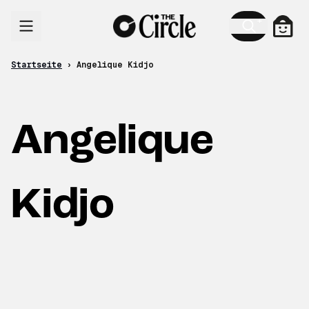
Zum Inhalt
Ware
Startseite
›
Angelique Kidjo
Angelique
Kidjo