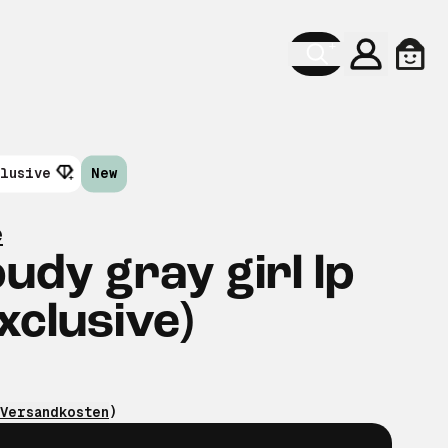
Konto
Ware
clusive
New
e
oudy gray girl lp
xclusive)
Versandkosten
)