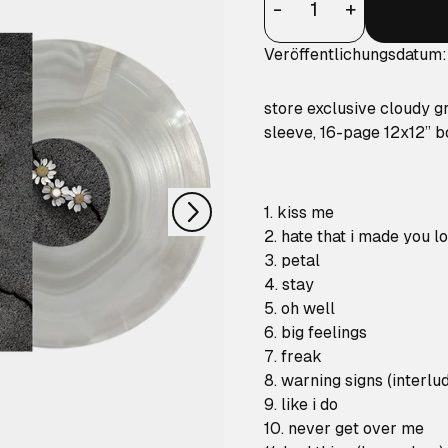
-
+
Veröffentlichungsdatum:
store exclusive cloudy gra
sleeve, 16-page 12x12” b
nächstes
1. kiss me
2. hate that i made you 
3. petal
4. stay
5. oh well
6. big feelings
7. freak
8. warning signs (interlu
9. like i do
10. never get over me