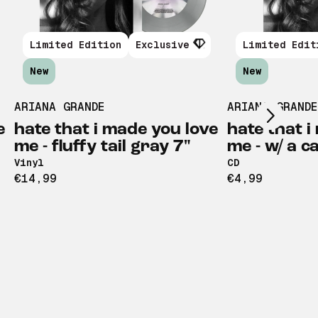
Limited Edition
Exclusive
Limited Edit
Scroll right
New
New
ARIANA GRANDE
ARIANA GRANDE
e
hate that i made you love
hate that i
me - fluffy tail gray 7"
me - w/ a c
Vinyl
CD
€14,99
€4,99