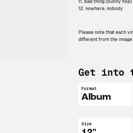
11. bad thing (bunny hop)
12. nowhere, nobody
Please note that each vi
different from the image
Get into 
Format
Album
Size
12"