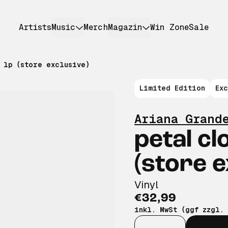
Artists
Music
Merch
Magazin
Win Zone
Sale
 lp (store exclusive)
Limited Edition
Ex
Ariana Grand
petal cl
(store e
Vinyl
€32,99
inkl. MwSt (ggf zzgl.
Anzahl