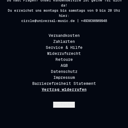
Du hast Fragen? Unser Kundenservice ist gerne für dich
da!
Du erreichst uns montags bis samstags von 9 bis 20 Uhr
hier:
circle@universal-music.de | +493030809948
Versandkosten
Zahlarten
Service & Hilfe
Widerrufsrecht
Retoure
AGB
Datenschutz
Impressum
Barrierefreiheit Statement
Vertrag widerrufen
Absenden
Deutsch