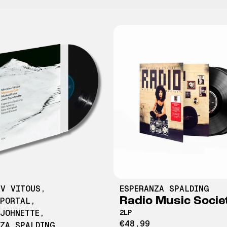
AV VITOUS
,
ESPERANZA SPALDING
Radio Music Socie
 PORTAL
,
EJOHNETTE
,
2LP
€48,99
NZA SPALDING