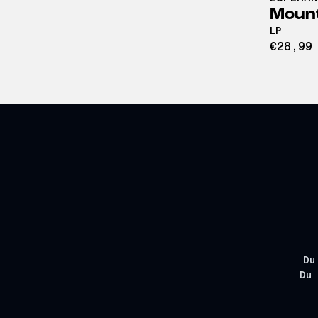
Mount
LP
€28,99
Du
Du 