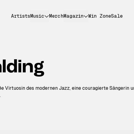
Artists
Music
Merch
Magazin
Win Zone
Sale
lding
ße Virtuosin des modernen Jazz, eine couragierte Sängerin 
.