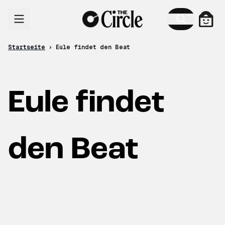
Zum Inhalt
Ware
Startseite
›
Eule findet den Beat
Eule findet
den Beat