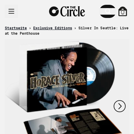
Zum Inhalt
Ware
Startseite
›
Exclusive Editions
›
Silver In Seattle: Live
at the Penthouse
nächstes
vorheriges