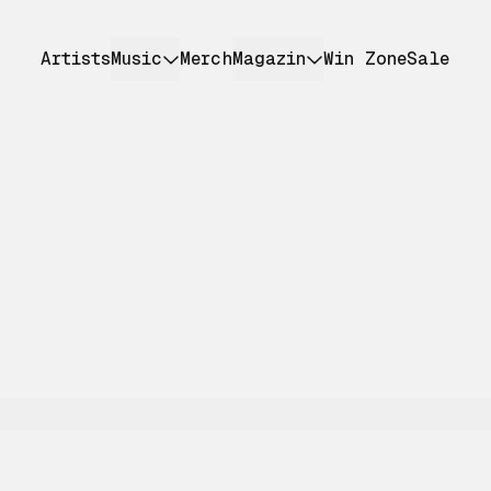
Artists
Music
Merch
Magazin
Win Zone
Sale