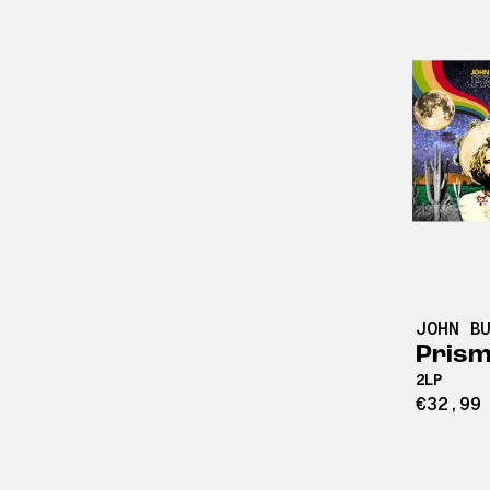
JOHN B
Pris
2LP
€32,99