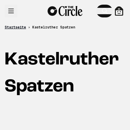
Zum Inhalt
Ware
Startseite
›
Kastelruther Spatzen
Kastelruther
Spatzen