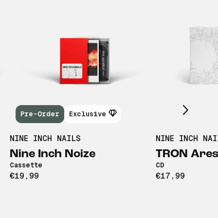
Scroll right
Pre-Order
Exclusive
NINE INCH NAILS
NINE INCH NAI
Nine Inch Noize
TRON Ares
Cassette
CD
€19,99
€17,99