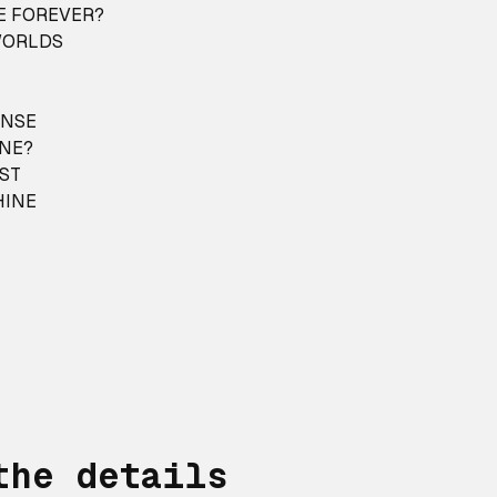
VE FOREVER?
 WORLDS
ONSE
ONE?
UST
HINE
the details