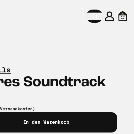
Konto
Ware
ils
res Soundtrack
Versandkosten
)
In den Warenkorb