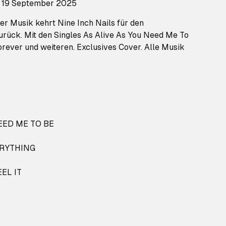
: 19 September 2025
er Musik kehrt Nine Inch Nails für den
ur
ück. Mit den Singles As
Alive
As
You
Need Me To
orever
und weiteren. Exclusives Cover. Alle Musik
NEED ME TO BE
ERYTHING
EL IT