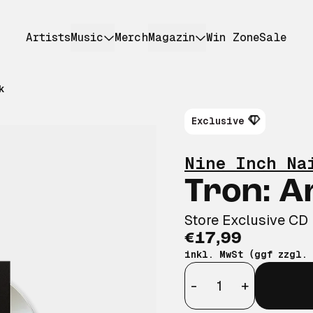
Artists
Music
Merch
Magazin
Win Zone
Sale
k
Exclusive
Nine Inch Na
Tron: A
Store Exclusive CD
€17,99
inkl. MwSt (ggf zzgl.
Anzahl
-
+