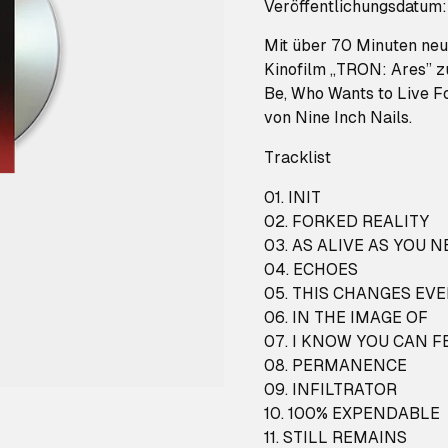
Veröffentlichungsdatum
Mit über 70 Minuten neu
Kinofilm
„TRON: Ares” z
Be, Who
Wants
to Live
F
von Nine Inch Nails.
Tracklist
01. INIT
02. FORKED REALITY
03. AS ALIVE AS YOU 
04. ECHOES
05. THIS CHANGES EV
06. IN THE IMAGE OF
07. I KNOW YOU CAN FE
08. PERMANENCE
09. INFILTRATOR
10. 100% EXPENDABLE
11. STILL REMAINS