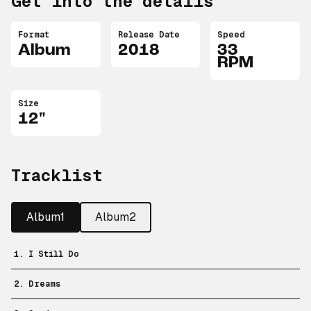
Get into the details
Format
Release Date
Speed
Album
2018
33
RPM
Size
12"
Tracklist
Album1
Album2
1. I Still Do
2. Dreams