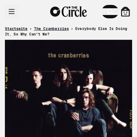
Zum Inhalt
Ware
Startseite
›
The Cranberries
›
Everybody Else Is Doing
It, So Why Can't We?