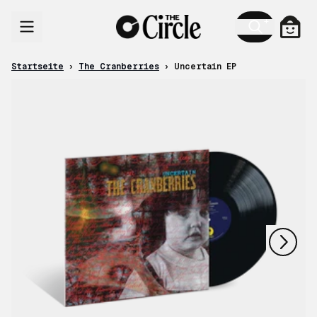
Zum Inhalt
Ware
Startseite
›
The Cranberries
›
Uncertain EP
nächstes
vorheriges