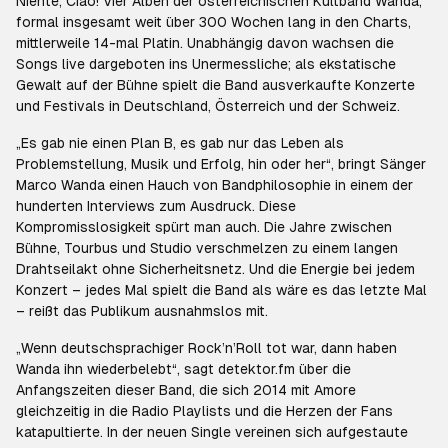
Niente, Ciao! Vier Alben der österreichischen Kultband Wanda,
formal insgesamt weit über 300 Wochen lang in den Charts,
mittlerweile 14-mal Platin. Unabhängig davon wachsen die
Songs live dargeboten ins Unermessliche; als ekstatische
Gewalt auf der Bühne spielt die Band ausverkaufte Konzerte
und Festivals in Deutschland, Österreich und der Schweiz.
„Es gab nie einen Plan B, es gab nur das Leben als
Problemstellung, Musik und Erfolg, hin oder her“, bringt Sänger
Marco Wanda einen Hauch von Bandphilosophie in einem der
hunderten Interviews zum Ausdruck. Diese
Kompromisslosigkeit spürt man auch. Die Jahre zwischen
Bühne, Tourbus und Studio verschmelzen zu einem langen
Drahtseilakt ohne Sicherheitsnetz. Und die Energie bei jedem
Konzert – jedes Mal spielt die Band als wäre es das letzte Mal
– reißt das Publikum ausnahmslos mit.
„Wenn deutschsprachiger Rock’n’Roll tot war, dann haben
Wanda ihn wiederbelebt“, sagt detektor.fm über die
Anfangszeiten dieser Band, die sich 2014 mit Amore
gleichzeitig in die Radio Playlists und die Herzen der Fans
katapultierte. In der neuen Single vereinen sich aufgestaute