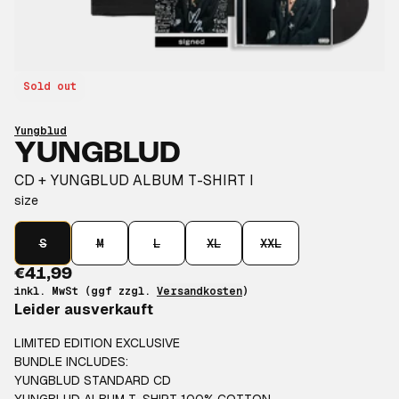
Sold out
Yungblud
YUNGBLUD
CD + YUNGBLUD ALBUM T-SHIRT I
size
S
M
L
XL
XXL
€41,99
inkl. MwSt (ggf zzgl.
Versandkosten
)
Leider ausverkauft
LIMITED EDITION EXCLUSIVE
BUNDLE INCLUDES:
YUNGBLUD STANDARD CD