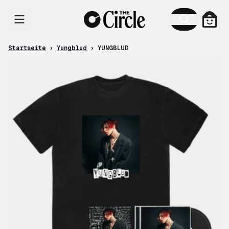
Zum Inhalt
Ware
Startseite
›
Yungblud
›
YUNGBLUD