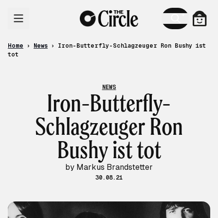
Skip to content
Cart
Home
›
News
›
Iron-Butterfly-Schlagzeuger Ron Bushy ist
tot
NEWS
Iron-Butterfly-
Schlagzeuger Ron
Bushy ist tot
by Markus Brandstetter
30.08.21