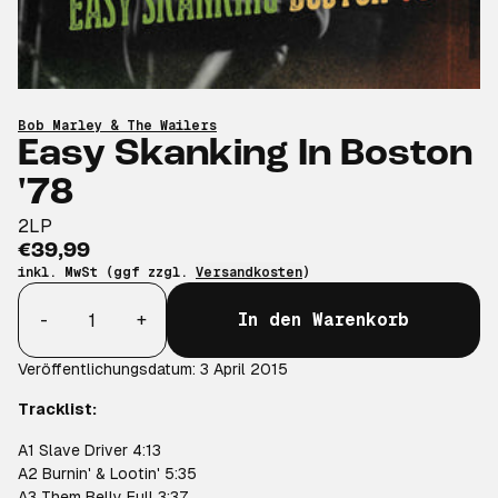
Bob Marley & The Wailers
Easy Skanking In Boston
'78
2LP
€39,99
inkl. MwSt (ggf zzgl.
Versandkosten
)
Anzahl
-
+
In den Warenkorb
Veröffentlichungsdatum: 3 April 2015
Tracklist:
A1 Slave Driver 4:13
A2 Burnin' & Lootin' 5:35
A3 Them Belly Full 3:37