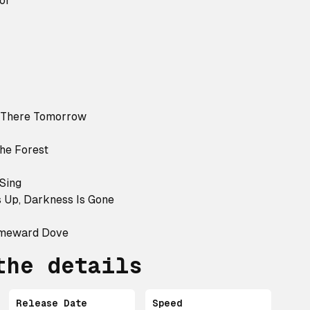
ior
Be There Tomorrow
the Forest
 Sing
 Up, Darkness Is Gone
Homeward Dove
the details
Release Date
Speed