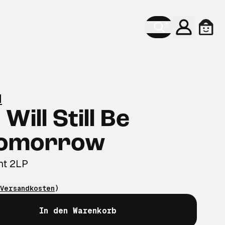
Konto
Ware
d
Will Still Be
Tomorrow
nt 2LP
Versandkosten
)
In den Warenkorb