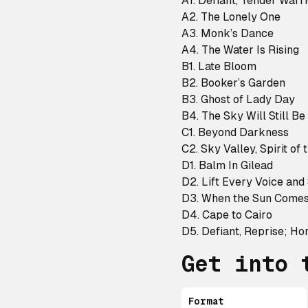
A1. Defiant, Tender Warr
A2. The Lonely One
A3. Monk’s Dance
A4. The Water Is Rising
B1. Late Bloom
B2. Booker’s Garden
B3. Ghost of Lady Day
B4. The Sky Will Still 
C1. Beyond Darkness
C2. Sky Valley, Spirit of 
D1. Balm In Gilead
D2. Lift Every Voice and
D3. When the Sun Comes
D4. Cape to Cairo
D5. Defiant, Reprise; 
Get into 
Format