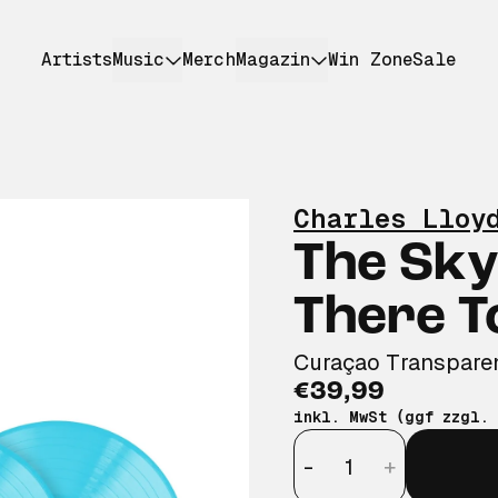
Artists
Music
Merch
Magazin
Win Zone
Sale
Charles Lloy
The Sky 
There 
Curaçao Transpare
€39,99
inkl. MwSt (ggf zzgl.
Anzahl
-
+