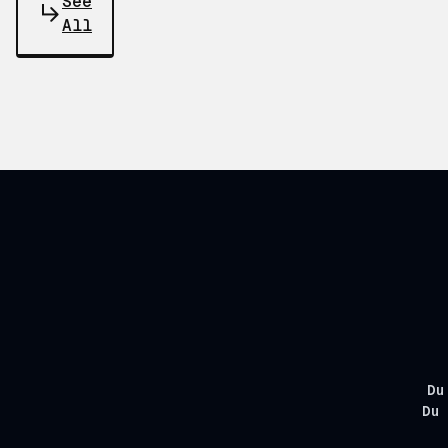
See
All
Du
Du 