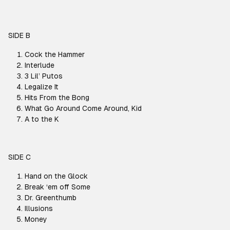
SIDE B
Cock the Hammer
Interlude
3 Lil’ Putos
Legalize It
Hits From the Bong
What Go Around Come Around, Kid
A to the K
SIDE C
Hand on the Glock
Break ‘em off Some
Dr. Greenthumb
Illusions
Money