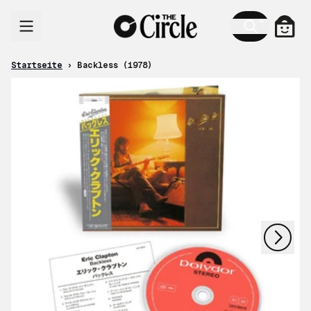
Zum Inhalt
Ware
Startseite
›
Backless (1978)
nächstes
vorheriges