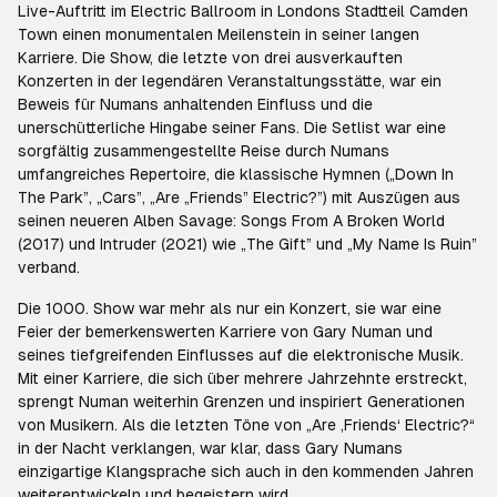
Live-Auftritt im Electric Ballroom in Londons Stadtteil Camden
Town einen monumentalen Meilenstein in seiner langen
Karriere. Die Show, die letzte von drei ausverkauften
Konzerten in der legendären Veranstaltungsstätte, war ein
Beweis für Numans anhaltenden Einfluss und die
unerschütterliche Hingabe seiner Fans. Die Setlist war eine
sorgfältig zusammengestellte Reise durch Numans
umfangreiches Repertoire, die klassische Hymnen („Down In
The Park”, „Cars”, „Are „Friends” Electric?”) mit Auszügen aus
seinen neueren Alben Savage: Songs From A Broken World
(2017) und Intruder (2021) wie „The Gift” und „My Name Is Ruin”
verband.
Die 1000. Show war mehr als nur ein Konzert, sie war eine
Feier der bemerkenswerten Karriere von Gary Numan und
seines tiefgreifenden Einflusses auf die elektronische Musik.
Mit einer Karriere, die sich über mehrere Jahrzehnte erstreckt,
sprengt Numan weiterhin Grenzen und inspiriert Generationen
von Musikern. Als die letzten Töne von „Are ‚Friends‘ Electric?“
in der Nacht verklangen, war klar, dass Gary Numans
einzigartige Klangsprache sich auch in den kommenden Jahren
weiterentwickeln und begeistern wird.