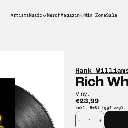
Artists
Music
Merch
Magazin
Win Zone
Sale
Hank William
Rich Wh
Vinyl
€23,99
inkl. MwSt (ggf zzgl.
Anzahl
-
+