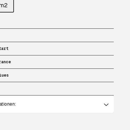
um2
tart
rance
lues
ationen: