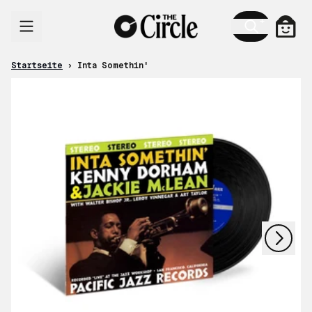
Zum Inhalt
Ware
Startseite
›
Inta Somethin'
nächstes
vorheriges