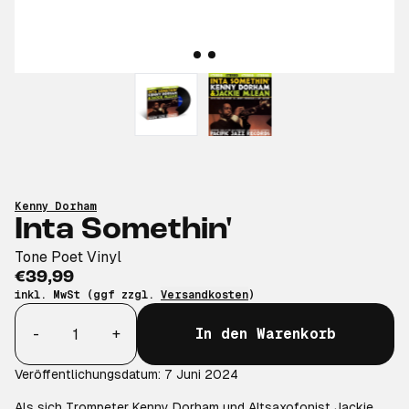
Kenny Dorham
Inta Somethin'
Tone Poet Vinyl
€39,99
inkl. MwSt (ggf zzgl.
Versandkosten
)
Anzahl
-
+
In den Warenkorb
Veröffentlichungsdatum: 7 Juni 2024
Als sich Trompeter Kenny Dorham und Altsaxofonist Jackie