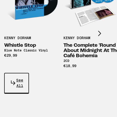
Scroll right
KENNY DORHAM
KENNY DORHAM
Whistle Stop
The Complete 'Round
About Midnight At Th
Blue Note Classic Vinyl
€29,99
Café Bohemia
2CD
€18,99
See
All