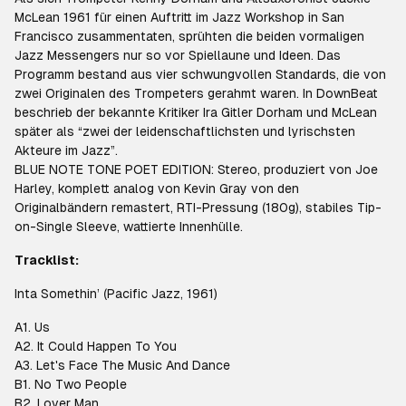
McLean 1961 für einen Auftritt im Jazz Workshop in San
Francisco zusammentaten, sprühten die beiden vormaligen
Jazz Messengers nur so vor Spiellaune und Ideen. Das
Programm bestand aus vier schwungvollen Standards, die von
zwei Originalen des Trompeters gerahmt waren. In DownBeat
beschrieb der bekannte Kritiker Ira Gitler Dorham und McLean
später als “zwei der leidenschaftlichsten und lyrischsten
Akteure im Jazz”.
BLUE NOTE TONE POET EDITION: Stereo, produziert von Joe
Harley, komplett analog von Kevin Gray von den
Originalbändern remastert, RTI-Pressung (180g), stabiles Tip-
on-Single Sleeve, wattierte Innenhülle.
Tracklist:
Inta Somethin’ (Pacific Jazz, 1961)
A1. Us
A2. It Could Happen To You
A3. Let's Face The Music And Dance
B1. No Two People
B2. Lover Man