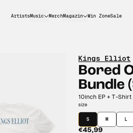
Artists
Music
Merch
Magazin
Win Zone
Sale
Kings Elliot
Bored O
Bundle (
10inch EP + T-Shirt
size
S
M
L
€45,99