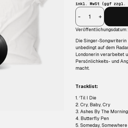
inkl. MwSt (ggf zzgl.
Anzahl
-
+
Veröffentlichungsdatum
Die Singer-Songwriterin K
unbedingt auf dem Radar
Londonerin verarbeitet un
Persönlichkeits- und Ang
macht.
Tracklist:
1. ‘Til I Die
2. Cry, Baby, Cry
3. Ashes By The Morning
4. Butterfly Pen
5. Someday, Somewhere