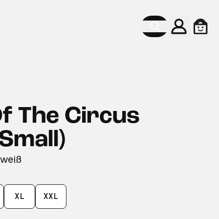
Konto
Ware
f The Circus
Small)
 weiß
XL
XXL