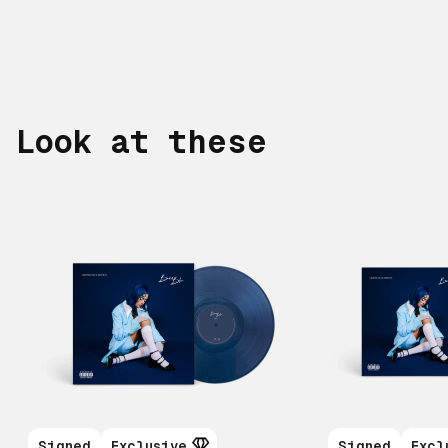
Look at these
Signed
Exclusive
Signed
Excl