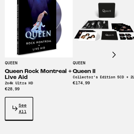
Scroll right
QUEEN
QUEEN
Queen Rock Montreal +
Queen II
Live Aid
Collector's Edition 5CD + 2
€174,99
2x4k Ultra HD
€28,99
See
All