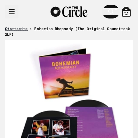
Zum Inhalt
Ware
Startseite
›
Bohemian Rhapsody (The Original Soundtrack
2LP)