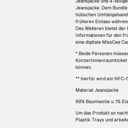
Jeansjacke und 4-teilig
Jeansjacke. Dem Bundle 
hübschen Umhängeband be
früheren Einlass währen
Des Weiteren bietet der 
Informationen für den f
eine digitale MissCee Ca
* Beide Personen müss
Konzertinnenraumticke
können.
** hierfür wird ein NFC-
Material Jeansjacke
99% Baumwolle u. 1% El
Um das Produkt so nachha
Plastik Trays und arbeit