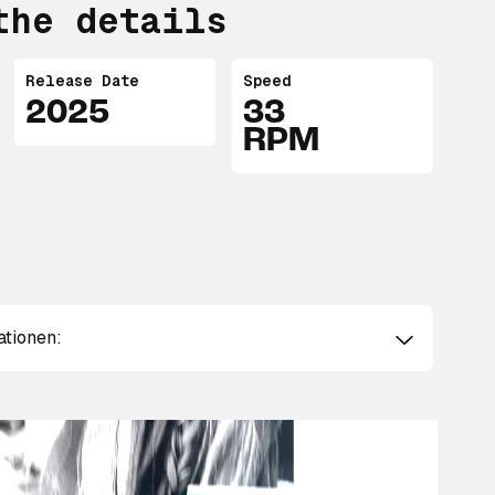
the details
Release Date
Speed
2025
33
RPM
ationen: