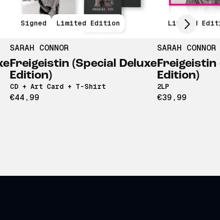
Signed
Limited Edition
Limited Edit
SARAH CONNOR
SARAH CONNOR
xe
Freigeistin (Special Deluxe
Freigeistin
Edition)
Edition)
CD + Art Card + T-Shirt
2LP
€44,99
€39,99