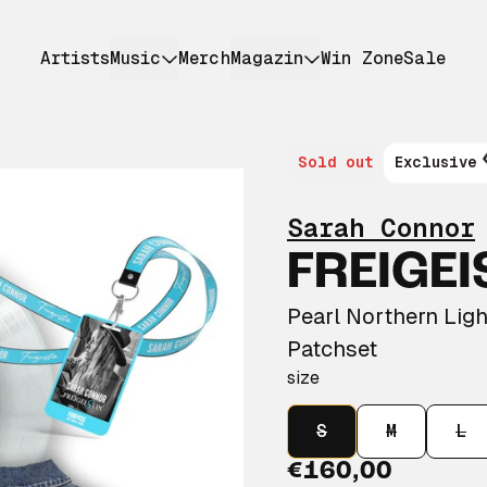
Artists
Music
Merch
Magazin
Win Zone
Sale
Sold out
Exclusive
Sarah Connor
FREIGEI
Pearl Northern Ligh
Patchset
size
S
M
L
€160,00