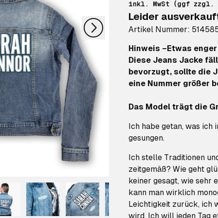
nächstes
inkl. MwSt (ggf zzgl.
Leider ausverkauf
Artikel Nummer: 51458
Hinweis –Etwas enger 
Diese Jeans Jacke fäl
bevorzugt, sollte die
eine Nummer größer be
Das Model trägt die Gr
Ich habe getan, was ich 
gesungen.
Ich stelle Traditionen un
zeitgemäß? Wie geht glü
keiner gesagt, wie sehr 
kann man wirklich monog
Leichtigkeit zurück, ich 
wird. Ich will jeden Tag