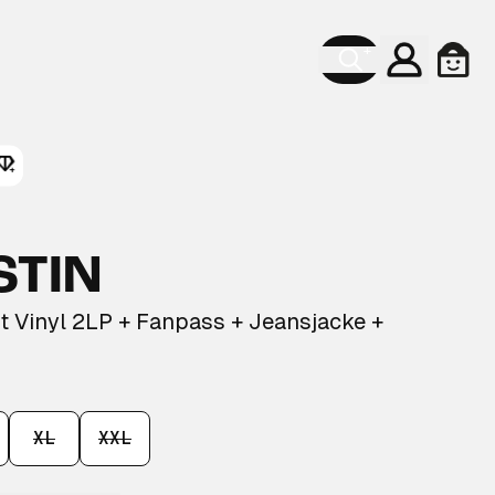
Konto
Ware
STIN
t Vinyl 2LP + Fanpass + Jeansjacke +
XL
XXL