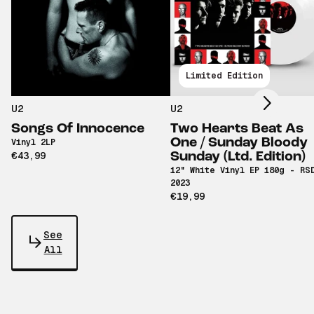
Scroll right
Limited Edition
U2
U2
Songs Of Innocence
Two Hearts Beat As
One / Sunday Bloody
Vinyl 2LP
€43,99
Sunday (Ltd. Edition)
12" White Vinyl EP 180g - RS
2023
€19,99
See
All