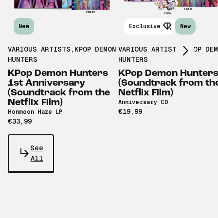
Scroll right
New
Exclusive
New
VARIOUS ARTISTS
,
KPOP DEMON
VARIOUS ARTISTS
,
KPOP DE
HUNTERS
HUNTERS
KPop Demon Hunters
KPop Demon Hunter
1st Anniversary
(Soundtrack from th
(Soundtrack from the
Netflix Film)
Netflix Film)
Anniversary CD
€19,99
Honmoon Haze LP
€33,99
See
All