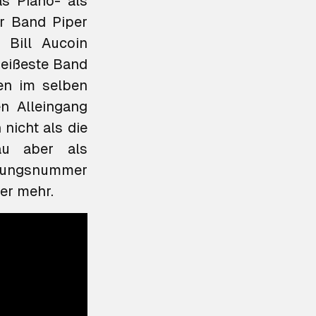
s Piano- als
er Band Piper
 Bill Aucoin
heißeste Band
ben im selben
n Alleingang
nicht als die
eau aber als
ter mehr.