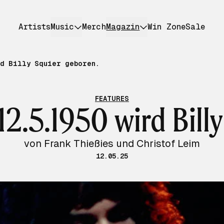
Artists
Music
Merch
Magazin
Win Zone
Sale
rd Billy Squier geboren.
FEATURES
12.5.1950 wird Billy
von Frank Thießies und Christof Leim
12.05.25