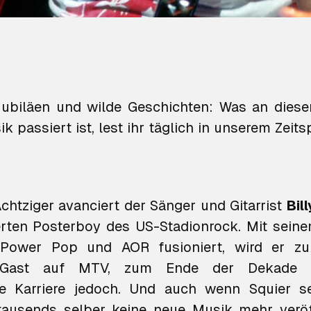
Jubiläen und wilde Geschichten: Was an diese
k passiert ist, lest ihr täglich in unserem Zeit
chtziger avanciert der Sänger und Gitarrist
Bil
erten Posterboy des US-Stadionrock. Mit sein
Power Pop und AOR fusioniert, wird er z
 Gast auf MTV, zum Ende der Dekade ve
e Karriere jedoch. Und auch wenn Squier s
tausends selber keine neue Musik mehr veröff