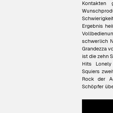
Kontakten 
Wunschprod
Schwierigkei
Ergebnis he
Vollbedienun
schwerlich N
Grandezza v
ist die zehn 
Hits
Lonely 
Squiers zwei
Rock der Ac
Schöpfer übe