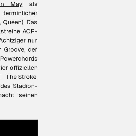
an May
als
erminlicher
, Queen). Das
astreine AOR-
Achtziger nur
r Groove, der
 Powerchords
er offiziellen
d
The Stroke
.
 des Stadion-
macht seinen