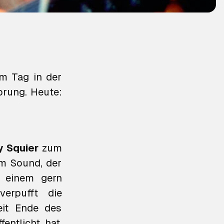
m Tag in der
sprung. Heute:
ly Squier
zum
em Sound, der
u einem gern
rpufft die
eit Ende des
entlicht hat,