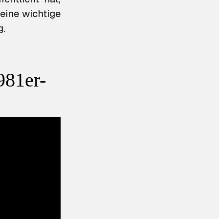
eine wichtige
g.
981er-