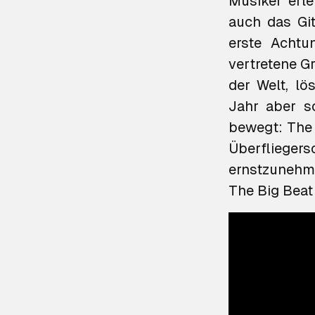
Musiker erl
auch das Git
erste Achtu
vertretene G
der Welt, lö
Jahr aber s
bewegt:
The 
Überflieger
The Big Beat