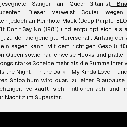
gesegnete Sänger an Queen-Gitarrist
Bri
uzenten. Dieser verweist Squier wegen t
ten jedoch an Reinhold Mack (Deep Purple, ELO
ißt
Don't Say No
(1981) und entpuppt sich als 
g, zu der die geneigte Hörerschaft Anfang der 
ein sagen kann. Mit dem richtigen Gespür fü
on Queen sowie haufenweise Hooks und praller
Songs starke Scheibe mehr als die Summe ihrer vi
Is the Night
,
In the Dark
,
My Kinda Lover
un
tes Soloalbum wird quasi zu einer Blaupause
htziger, verkauft sich millionenfach und 
r Nacht zum Superstar.