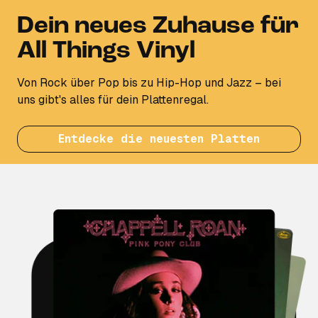
Dein neues Zuhause für
All Things Vinyl
Von Rock über Pop bis zu Hip-Hop und Jazz – bei
uns gibt's alles für dein Plattenregal.
Entdecke die neuesten Platten