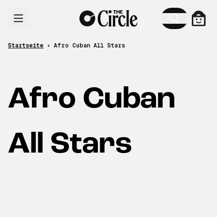
Zum Inhalt
Ware
Startseite
›
Afro Cuban All Stars
Afro Cuban
All Stars