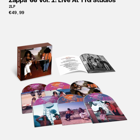
Zappa '66 Vol. 1: Live At TTG Studios
2LP
€49,99