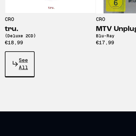
CRO
CRO
tru.
MTV Unplu
(Deluxe 2CD)
Blu-Ray
€18,99
€17,99
See
All