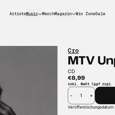
Artists
Music
Merch
Magazin
Win Zone
Sale
Cro
MTV Un
CD
€8,99
inkl. MwSt (ggf zzgl.
Anzahl
-
+
Veröffentlichungsdatum: