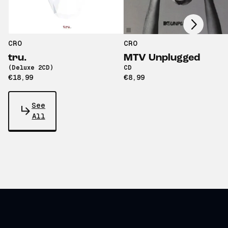
Scroll right
CRO
CRO
tru.
MTV Unplugged
(Deluxe 2CD)
CD
€18,99
€8,99
See
All