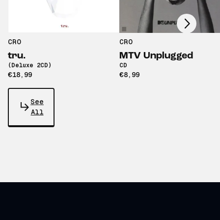
Scroll right
CRO
CRO
tru.
MTV Unplugged
(Deluxe 2CD)
CD
€18,99
€8,99
See
All