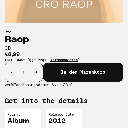
Cro
Raop
CD
€8,99
inkl. MwSt (ggf zzgl.
Versandkosten
)
Anzahl
-
+
In den Warenkorb
Veröffentlichungsdatum: 6 Juli 2012
Get into the details
Format
Release Date
Album
2012